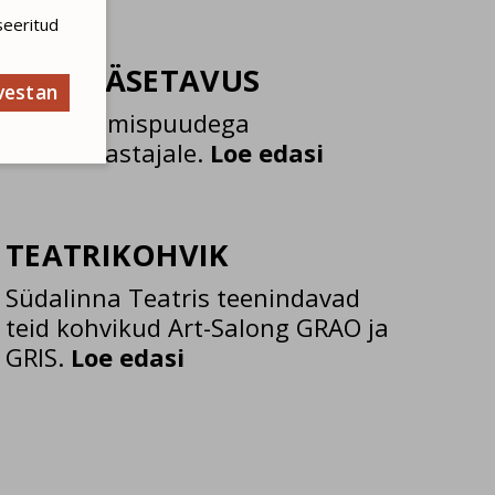
seeritud
LIGIPÄÄSETAVUS
vestan
Info liikumispuudega
teatrikülastajale.
Loe edasi
TEATRIKOHVIK
Südalinna Teatris teenindavad
teid kohvikud Art-Salong GRAO ja
GRIS.
Loe edasi