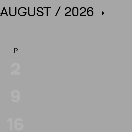
AUGUST / 2026

P
2
9
16