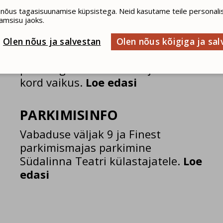
KÜLASTAJALE
 nõus tagasisuunamise küpsistega. Neid kasutame teile personali
amsisu jaoks.
MEELESPEA
Olen nõus ja salvestan
Olen nõus kõigiga ja sal
Kuidas käituda teatris? Teatri
põhireegel kõlab: vaikus ja veel
kord vaikus.
Loe edasi
PARKIMISINFO
Vabaduse väljak 9 ja Finest
parkimismajas parkimine
Südalinna Teatri külastajatele.
Loe
edasi