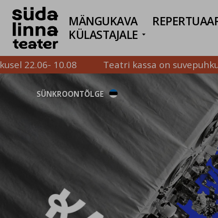
MÄNGUKAVA
REPERTUAA
KÜLASTAJALE
Ava/sulge ri
sel 22.06- 10.08
Teatri kassa on suvepuhkus
SÜNKROONTÕLGE
SÜNKROONTÕLGE
SÜNKROONTÕLGE
SÜNKROONTÕLGE