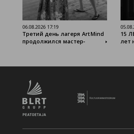
06.08.2026 17:19
05.08
Третий день лагеря ArtMind
15 Л
продолжился мастер-
лет 
классом по вокалу, который
года
провела Эда Захарова, -
теат
одна из лучших педагогов
одно
по вокалу в Эстонии. И мы
Санк
гордимся и несказанно
госу
рады, что Эда уже много лет
теат
работает с нашим театром и
Мохо
помогает артистам
Миха
открывать новые
Алек
возможности своего голоса.
Дани
Занятие было не только про
лет 
технику вокала, но и про
част