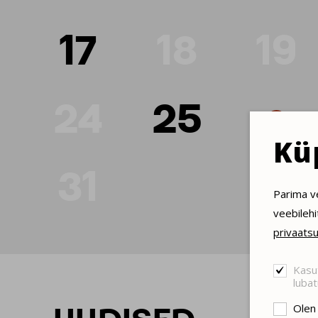
17
18
19
24
25
Kü
31
Parima v
veebilehi
privaatsu
Kasut
lubat
Olen 