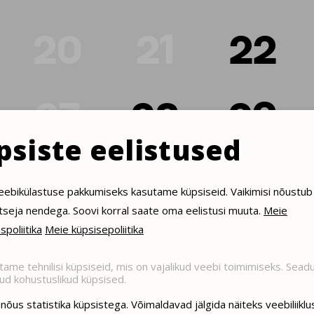
20
21
22
27
28
29
psiste eelistused
eebikülastuse pakkumiseks kasutame küpsiseid. Vaikimisi nõustub
tseja nendega. Soovi korral saate oma eelistusi muuta.
Meie
spoliitika
Meie küpsisepoliitika
ame tehnilisi küpsiseid, mis on vajalikud veebi toimimiseks. Sea
ud kohustuslikud küpsised.
nõus statistika küpsistega. Võimaldavad jälgida näiteks veebiliiklus