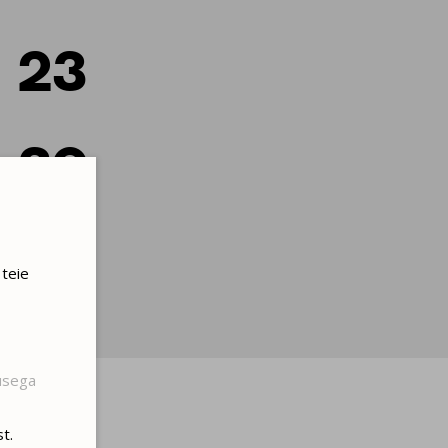
23
30
 teie
dusega
t.