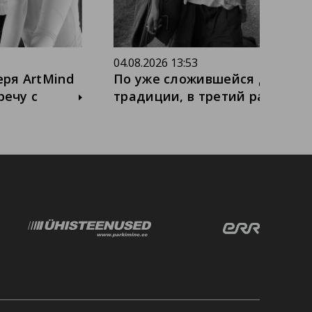
04.08.2026 13:53
еря ArtMind
По уже сложившейся доброй
речу с
традиции, в третий раз мы
едагогом и
приехали в прекрасный
ании
лагерь ArtMind на встречу
 мастер-
двух театров: нашего,
нном методу
Südalinna Teater и Рижского
 мы снова
театра имени Михаила
актёрское
Чехова, где мы знакомимся,
бесконечный
общаемся, обмениваемся
осфера,
опытом, участвуем в
жение,
тренингах и мастер-классах,
ёру -
и, конечно же, просто
вдруг
наслаждаемся временем,
новому,
проведенным в компании