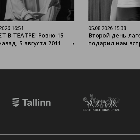
.2026 16:51
05.08.2026 15:38
ЕТ В ТЕАТРЕ! Ровно 15
Второй день лаг
назад, 5 августа 2011
подарил нам вст
, из Петербурга в наш
удивительным п
р приехали два
актрисой из Исп
курсника - выпускники
Лидией Отон. На
т-Петербургской
классе, посвящё
дарственной академии
Михаила Чехова,
рального искусства на
убедились, что 
вой, курса Арвида
мастерство это 
йловича Зеланда -
путь поиска. Атм
сандр Жиленко и
энергия, вообра
ил Зандберг. За эти 15
внимание к партн
они стали не просто
знакомые вещи 
ью труппы - без них уже
открываются по-