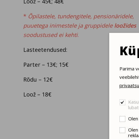
Loož – 45€; 48€
*
Õpilastele, tundengitele, pensionäridele,
puuetega inimestele ja gruppidele
loožides
soodustused ei kehti
.
Kü
Lasteetendused:
Parter – 13€; 15€
Parima v
veebilehi
Rõdu – 12€
privaatsu
Loož – 18€
Kasut
lubat
Olen 
Olen
rekla