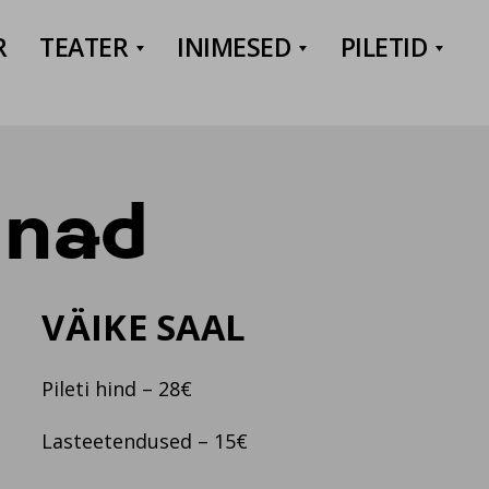
R
TEATER
INIMESED
PILETID
Ava/sulge rippmenüü
Ava/sulge rip
Ava
ppmenüü
innad
VÄIKE SAAL
Pileti hind – 28€
Lasteetendused – 15€