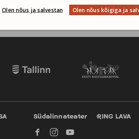
Olen nõus ja salvestan
Olen nõus kõigiga ja sal
SA
Südalinnateater
RING LAVA


