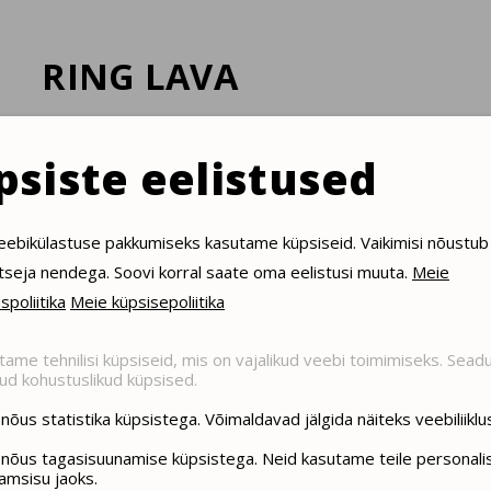
RING LAVA
Sõltub toimuvast üritusest.
psiste eelistused
NB! sudalinnateater.ee veebist
eebikülastuse pakkumiseks kasutame küpsiseid. Vaikimisi nõustub
tseja nendega. Soovi korral saate oma eelistusi muuta.
Meie
väljaostmise teenustasu (1,90€ / pilet) ei
spoliitika
Meie küpsisepoliitika
lisandu.
ame tehnilisi küpsiseid, mis on vajalikud veebi toimimiseks. Sea
ud kohustuslikud küpsised.
nõus statistika küpsistega. Võimaldavad jälgida näiteks veebiliiklus
 nõus tagasisuunamise küpsistega. Neid kasutame teile personali
amsisu jaoks.