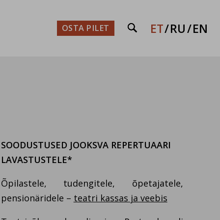
pmenüü
/sulge rippmenüü
ET
RU
EN
OSTA PILET

SOODUSTUSED JOOKSVA REPERTUAARI
LAVASTUSTELE*
Õpilastele, tudengitele, õpetajatele,
pensionäridele –
teatri kassas ja veebis