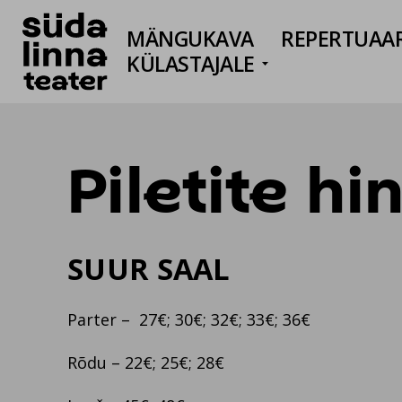
MÄNGUKAVA
REPERTUAA
KÜLASTAJALE
Ava/sulge ri
Piletite h
SUUR SAAL
Parter – 27€; 30€; 32€; 33€; 36€
Rõdu – 22€; 25€; 28€