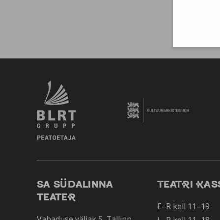
SA SÜDALINNA
TEATRI KAS
TEATER
E–R kell 11–19
Vabaduse väljak 5, Tallinn