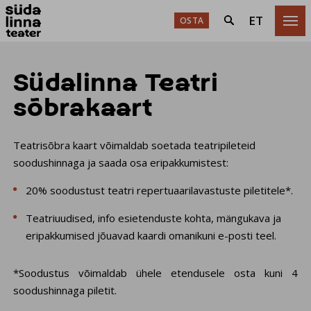
ET
OSTA

Südalinna Teatri
sõbrakaart
Teatrisõbra kaart võimaldab soetada teatripileteid
soodushinnaga ja saada osa eripakkumistest:
20% soodustust teatri repertuaarilavastuste piletitele*.
Teatriuudised, info esietenduste kohta, mängukava ja
eripakkumised jõuavad kaardi omanikuni e-posti teel.
*Soodustus võimaldab ühele etendusele osta kuni 4
soodushinnaga piletit.