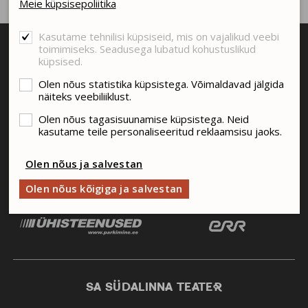
Meie küpsisepoliitika
Kasutame tehnilisi küpsiseid, mis on vajalikud veebi
toimimiseks. Seadusega lubatud kohustuslikud
küpsised.
Olen nõus statistika küpsistega. Võimaldavad jälgida
näiteks veebiliiklust.
Olen nõus tagasisuunamise küpsistega. Neid
kasutame teile personaliseeritud reklaamsisu jaoks.
Olen nõus ja salvestan
Olen nõus kõigiga ja salvestan
SA SÜDALINNA TEATER