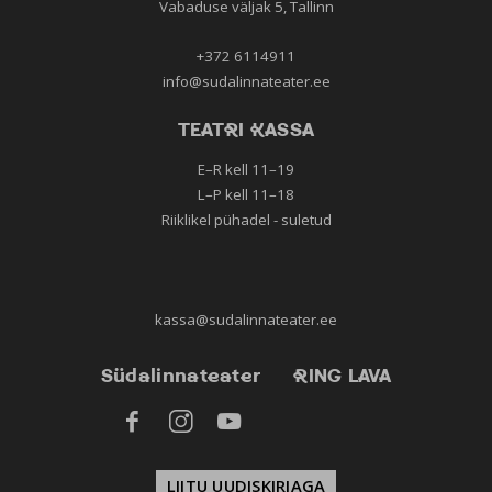
Vabaduse väljak 5, Tallinn
+372 6114911
info@sudalinnateater.ee
TEATRI KASSA
E–R kell 11–19
L–P kell 11–18
Riiklikel pühadel - suletud
kassa@sudalinnateater.ee
Südalinnateater
RING LAVA



LIITU UUDISKIRJAGA