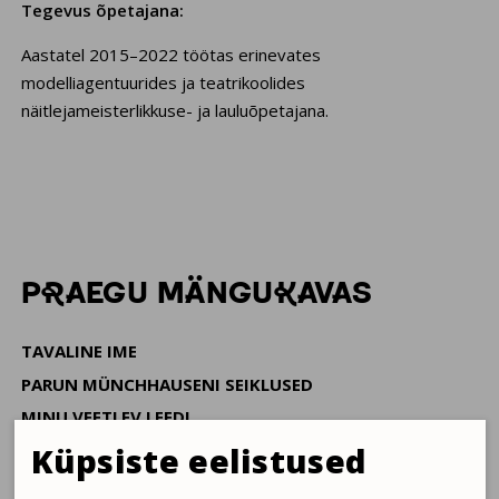
Tegevus õpetajana:
Aastatel 2015–2022 töötas erinevates
modelliagentuurides ja teatrikoolides
näitlejameisterlikkuse- ja lauluõpetajana.
PRAEGU MÄNGUKAVAS
TAVALINE IME
PARUN MÜNCHHAUSENI SEIKLUSED
MINU VEETLEV LEEDI
PEAAEGU NALJAKAS STAND-UP MINU ELUST
Küpsiste eelistused
KOLM PÕRSAKEST JA HUNT