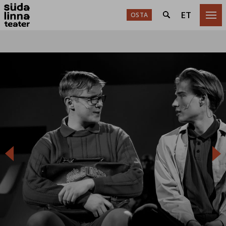
ET
OSTA


