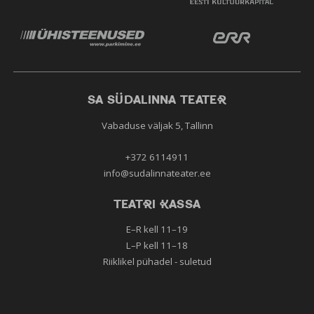
Põhineb F. Ševjakovi saami eeposel ja muinasjutul. "Väike
tuisutüdruk" , lavastaja G. Ždanova - Tirv
M. Sebastian «Nimetu täht», lavastaja D. Kosjakov - Udrja
M.Bulgakov "Meister ja Margarita", lavastaja S. Fedotov
Bjørn F. Rørvik "Akuliska Redisevaenlane",
lavastaja Ekaterina Korabelnik – rebane
SA SÜDALINNA TEATER
G. A. Bürger "Parun Münchhauseni seiklused", lavastaja D.
Vabaduse väljak 5, Tallinn
Zandberg
A. J. Lerner ja F. Loewe "Minu veetlev leedi“, lavastaja
+372 6114911
A. Sigalova - Harry
info@sudalinnateater.ee
TEATRI KASSA
E–R kell 11–19
L–P kell 11–18
Riiklikel pühadel - suletud