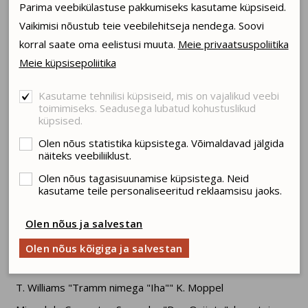
Parima veebikülastuse pakkumiseks kasutame küpsiseid.
MA JÄTSIN UKRAINA 2022
Vaikimisi nõustub teie veebilehitseja nendega. Soovi
ISAD JA POJAD
korral saate oma eelistusi muuta.
Meie privaatsuspoliitika
KLOUNID LENDAVAD MARSILE
Meie küpsisepoliitika
DON QUIJOTE
VIIKINGID: LAUL JUMALATEST JA KANGELASTEST
Kasutame tehnilisi küpsiseid, mis on vajalikud veebi
toimimiseks. Seadusega lubatud kohustuslikud
TRAMM NIMEGA IHA
küpsised.
KAASAVARATU
Olen nõus statistika küpsistega. Võimaldavad jälgida
näiteks veebiliiklust.
VARASEMAD ROLLID
Olen nõus tagasisuunamise küpsistega. Neid
kasutame teile personaliseeritud reklaamsisu jaoks.
2026
Olen nõus ja salvestan
A. Ostrovski "Kaasavaratu", lavastaja D. Jeršov
Olen nõus kõigiga ja salvestan
suvelavastus "Viikingid: laul jumalatest ja kangelastest",
lavastaja D. Zandberg
T. Williams "Tramm nimega "Iha"" K. Moppel