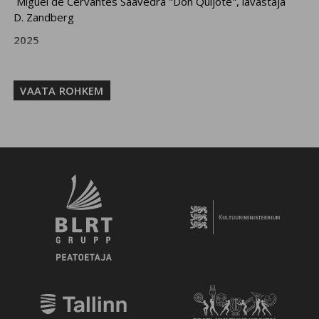
Miguel de Cervantes Saavedra "Don Quijote", lavastaja
D. Zandberg
2025
"Klounid lendavad marsile", lavastajad H. Männamäe ja
T. Tross
VAATA ROHKEM
Ivan Turgenev / Brian Friel "Isad ja pojad", lavastaja D.
Petrenko - Fedka, teenija Bazarovite majas
"Ma jätsin Ukraina 2022", lavastaja M. Karusoo
2024
Inglise rahvajutu põhjal "Kolm põrsakest ja
hunt", lavastaja P.Plavniece
J. Švarts "Tavaline ime", lavastaja S. Golomazov – jahimehe
õpilane
instseneering I. Savkin "Peaaegu naljakas stand-up minu
elust", lavastaja J. Korabelnik - Aksel (sõber/naaber)
2023