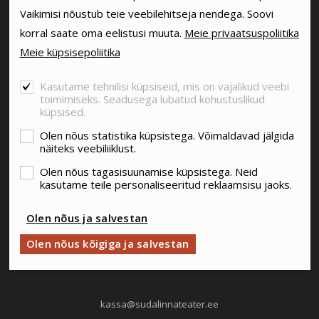
Vaikimisi nõustub teie veebilehitseja nendega. Soovi
korral saate oma eelistusi muuta.
Meie privaatsuspoliitika
Meie küpsisepoliitika
SA SÜDALINNA TEATER
Kasutame tehnilisi küpsiseid, mis on vajalikud veebi
toimimiseks. Seadusega lubatud kohustuslikud
Vabaduse väljak 5, Tallinn
küpsised.
+372 6114911
Olen nõus statistika küpsistega. Võimaldavad jälgida
näiteks veebiliiklust.
info@sudalinnateater.ee
Olen nõus tagasisuunamise küpsistega. Neid
TEATRI KASSA
kasutame teile personaliseeritud reklaamsisu jaoks.
E–R kell 11–19
Olen nõus ja salvestan
L–P kell 11–18
Riiklikel pühadel - suletud
Olen nõus kõigiga ja salvestan
kassa@sudalinnateater.ee