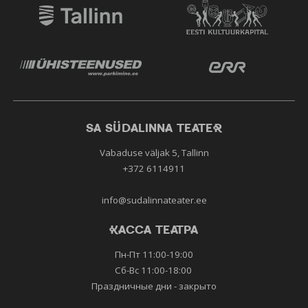
К.Никитина по стихам С. Я. Маршака «Кто стучится в
дверь ко мне?» (Реж. А. Мамкаева) -Согласная буква
М. Булгаков "Мастер и Маргарита" - мастер/ Иешуа
(Реж. С. Федотов)
Л. Кэрролл "Алиса" - Шляпник (Реж. Ю. Лайкова)
А. Островский "Мудрец" - Егор Васильич
Курчаев (Реж. Г. Кутлис )
SA SÜDALINNA TEATER
2020
Vabaduse väljak 5, Tallinn
Э. Т. А. Гофман «Щелкунчик» - Мышиный король (Реж.
+372 6114911
И.Кондрашова)
А. Д. Лернер и Ф. Лоу "Моя прекрасная леди" - Том,
info@sudalinnateater.ee
джентельмен на скачках, джентельмен на балу,
джентельмен из Ковент-Гарден, торговец (Реж. А.
КАССА ТЕАТРА
Сигалова)
Пн-Пт 11:00-19:00
2019
Сб-Вс 11:00-18:00
Праздничные дни - закрыто
А. Пушкин "Руслан и Людмила" (Реж. Д.Азаров)