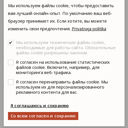
Мы используем файлы cookie, чтобы предоставить
СЕЙЧАС В АФИШЕ
вам лучший онлайн-опыт. По умолчанию ваш веб-
браузер принимает их. Если хотите, вы можете
ОБЫКНОВЕННОЕ ЧУДО
изменить свои предпочтения.
Privatnaja politika
МОЯ ПРЕКРАСНАЯ ЛЕДИ
ДУБРОВСКИЙ
Мы используем технические файлы cookie,
необходимые для работы сайта. Обязательные
КАБИРИЯ
файлы cookie разрешены законом.
ОТЦЫ И ДЕТИ
Я согласен на использование статистических
файлов cookie. Включите, например, для
БЕСПРИДАННИЦА
мониторинга веб-трафика.
Я согласен перенаправить файлы cookie. Мы
ДРУГИЕ РОЛИ
используем их для персонализированного
рекламного контента для вас.
2025
Я соглашаюсь и сохраняю
"Не тронь" (Реж. О.Привис)
Со всем согласен и сохраняю
Фантазия театра "Кабирия" - горожанин,
поклонник (Реж. С. Голомазов)