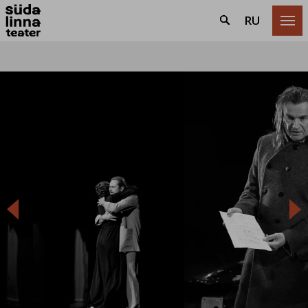
RU


