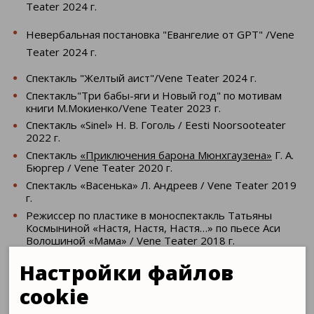
Teater 2024 г.
Невербальная постановка "Евангелие от GPT" /Vene
Teater 2024 г.
Спектакль "Желтый аист"/Vene Teater 2024 г.
Спектакль"Три бабы-яги и Новый год" по мотивам
книги М.Мокиенко/Vene Teater 2023 г.
Спектакль «Sinel» Н. В. Гоголь / Eesti Noorsooteater
2022 г.
Спектакль
«Приключения барона Мюнхгаузена»
Г. А.
Бюргер / Vene Teater 2020 г.
Спектакль «Васенька» Л. Андреев / Vene Teater 2019
г.
Режиссер по пластике в моноспектакль Татьяны
Космыниной «Настя, Настя, Настя…» по пьесе Аси
Волошиной «Мама» / Vene Teater 2018 г.
Спектакль «Война» по мотивам книги Светланы
Настройки файлов
Алексиевич «У войны не женское лицо» / Театр
"Ателье", Санкт-Петербург 2014 г.
cookie