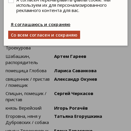
используем их для персонализированного
Андрей Гаврилович
Даниил Зандберг
рекламного контента для вас.
Дубровский
Владимир
Михаил Маневич
Я соглашаюсь и сохраняю
Андреевич
Дубровский
Со всем согласен и сохраняю
Марья Кирилловна
Анастасия Цубина
Троекурова
Шабашкин,
Артем Гареев
распорядитель
помещица Глобова
Лариса Саванкова
священник / пристав
Александр Окунев
/ помещик
Спицын, помещик /
Сергей Черкасов
пристав
князь Верейский
Игорь Рогачёв
Егоровна, няня у
Татьяна Егорушкина
Дубровских / cобака
няня у Троекуровых
Елена Тарасенко