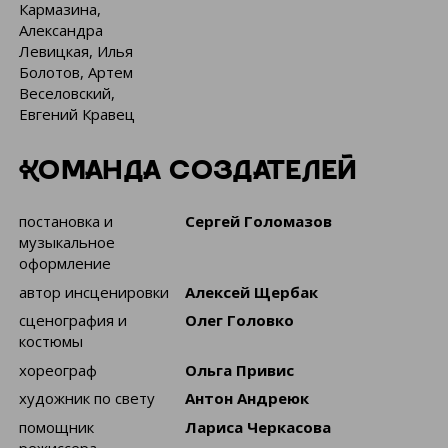
Кармазина,
Александра
Левицкая, Илья
Болотов, Артем
Веселовский,
Евгений Кравец
КОМАНДА СОЗДАТЕЛЕЙ
постановка и
Сергей Голомазов
музыкальное
оформление
автор инсценировки
Алексей Щербак
сценография и
Олег Головко
костюмы
хореограф
Ольга Привис
художник по свету
Антон Андреюк
помощник
Лариса Черкасова
режиссера