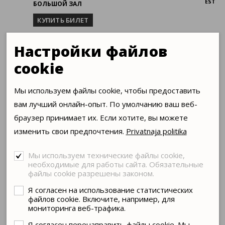
EST
БОЛЬШОЙ ЗАЛ
КУПИТЬ БИЛЕТ
Настройки файлов
cookie
19.12
СУББОТА
Мы используем файлы cookie, чтобы предоставить
ДУБРОВСКИЙ

18:00
вам лучший онлайн-опыт. По умолчанию ваш веб-
EST
БОЛЬШОЙ ЗАЛ
браузер принимает их. Если хотите, вы можете
КУПИТЬ БИЛЕТ
изменить свои предпочтения.
Privatnaja politika
Мы используем технические файлы cookie,
необходимые для работы сайта. Обязательные
файлы cookie разрешены законом.
РОЛИ ИСПОЛНЯЮТ
Я согласен на использование статистических
файлов cookie. Включите, например, для
мониторинга веб-трафика.
Кирила Петрович
Александр Кучмезов
Троекуров
Я согласен перенаправить файлы cookie. Мы