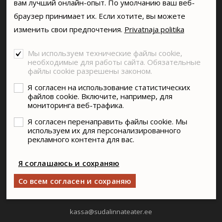
вам лучший онлайн-опыт. По умолчанию ваш веб-
браузер принимает их. Если хотите, вы можете
изменить свои предпочтения.
Privatnaja politika
Мы используем технические файлы cookie,
SA SÜDALINNA TEATER
необходимые для работы сайта. Обязательные
Vabaduse väljak 5, Tallinn
файлы cookie разрешены законом.
+372 6114911
Я согласен на использование статистических
файлов cookie. Включите, например, для
info@sudalinnateater.ee
мониторинга веб-трафика.
Я согласен перенаправить файлы cookie. Мы
КАССА ТЕАТРА
используем их для персонализированного
рекламного контента для вас.
Пн-Пт 11:00-19:00
Сб-Вс 11:00-18:00
Я соглашаюсь и сохраняю
Праздничные дни - закрыто
Со всем согласен и сохраняю
kassa@sudalinnateater.ee