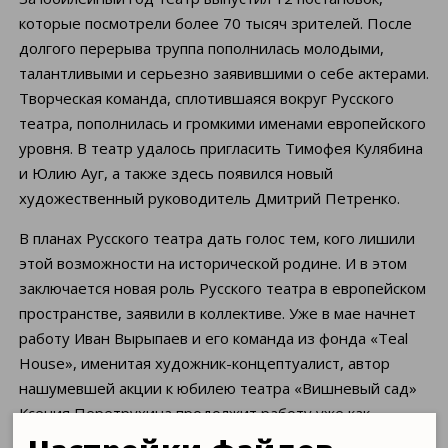
которые посмотрели более 70 тысяч зрителей. После
долгого перерыва труппа пополнилась молодыми,
талантливыми и серьезно заявившими о себе актерами.
Творческая команда, сплотившаяся вокруг Русского
театра, пополнилась и громкими именами европейского
уровня. В театр удалось пригласить Тимофея Кулябина
и Юлию Ауг, а также здесь появился новый
художественный руководитель Дмитрий Петренко.
В планах Русского театра дать голос тем, кого лишили
этой возможности на исторической родине. И в этом
заключается новая роль Русского театра в европейском
пространстве, заявили в коллективе. Уже в мае начнет
работу Иван Вырыпаев и его команда из фонда «Teal
House», именитая художник-концептуалист, автор
нашумевшей акции к юбилею театра «Вишневый сад»
Ксения Перетрухина продолжит работу уже как
сценограф в постановке Семена Александровского по