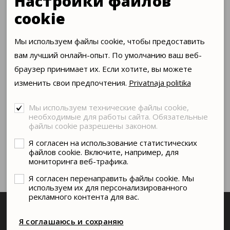
Настройки файлов
рассказу Юлия Даниэля, известный драматург Ася
cookie
Волошина пишет специально для театра пьесу о
судьбе Хармса.
Мы используем файлы cookie, чтобы предоставить
С театром продолжит сотрудничество греческий
вам лучший онлайн-опыт. По умолчанию ваш веб-
режиссер Георгий Кутлис, в репертуаре появится пьеса
браузер принимает их. Если хотите, вы можете
Стоппарда «Герои». Это будет творческая балтийская
изменить свои предпочтения.
Privatnaja politika
коллаборация с участием русских, эстонских и
латвийских актеров в постановке литовского режиссера.
Мы используем технические файлы cookie,
необходимые для работы сайта. Обязательные
До своего первого столетия театру остается всего 25
файлы cookie разрешены законом.
лет, которые коллектив намерен провести интересно,
Я согласен на использование статистических
весело и талантливо.
СМОТРЕТЬ
файлов cookie. Включите, например, для
мониторинга веб-трафика.
Я согласен перенаправить файлы cookie. Мы
используем их для персонализированного
рекламного контента для вас.
Я соглашаюсь и сохраняю