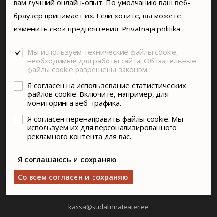
вам лучший онлайн-опыт. По умолчанию ваш веб-
браузер принимает их. Если хотите, вы можете
изменить свои предпочтения.
Privatnaja politika
Мы используем технические файлы cookie,
SA SÜDALINNA TEATER
необходимые для работы сайта. Обязательные
Vabaduse väljak 5, Tallinn
файлы cookie разрешены законом.
+372 6114911
Я согласен на использование статистических
файлов cookie. Включите, например, для
info@sudalinnateater.ee
мониторинга веб-трафика.
Я согласен перенаправить файлы cookie. Мы
КАССА ТЕАТРА
используем их для персонализированного
рекламного контента для вас.
Пн-Пт 11:00-19:00
Сб-Вс 11:00-18:00
Я соглашаюсь и сохраняю
Праздничные дни - закрыто
Со всем согласен и сохраняю
kassa@sudalinnateater.ee